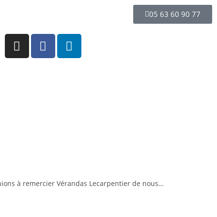
05 63 60 90 77
 tenions à remercier Vérandas Lecarpentier de nous…